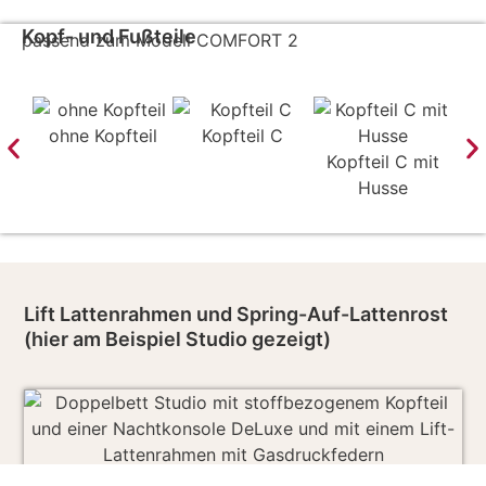
Kopf- und Fußteile
passend zum Modell COMFORT 2
ohne Kopfteil
Kopfteil C
Kopfteil C mit
Husse
Lift Lattenrahmen und Spring-Auf-Lattenrost
(hier am Beispiel Studio gezeigt)
Lift-Lattenrahmen inkl. Gasdruckfedern